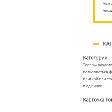
На в
нахо
КА
Категории
Товары разделе
пользоваться ф
плиткой или сп
в админке.
Карточка то