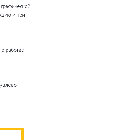
 графической
кцию и при
но работает
/влево.