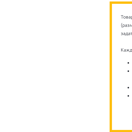
Това
(раз
зада
Кажд