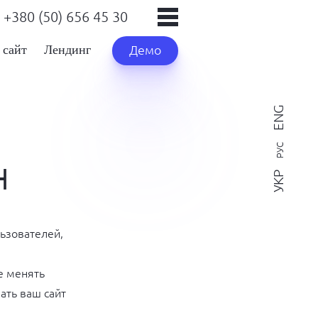
+380 (50) 656 45 30
сайт
Лендинг
Демо
ENG
РУС
н
УКР
ьзователей,
е менять
ать ваш сайт