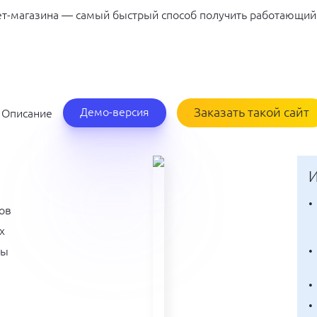
ет-магазина — самый быстрый способ получить работающий
Заказать такой сайт
Демо-версия
Описание
И
ов
х
ты