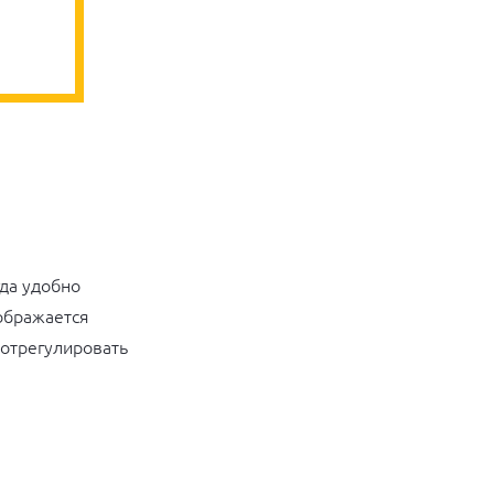
гда удобно
тображается
 отрегулировать