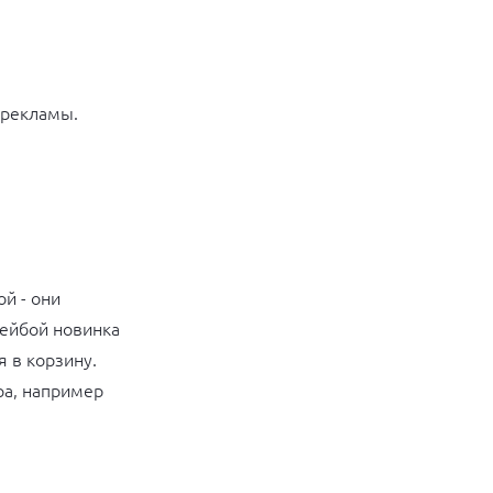
 рекламы.
й - они
лейбой новинка
я в корзину.
ра, например