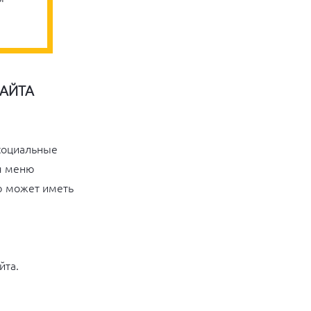
САЙТА
 социальные
ля меню
ю может иметь
йта.