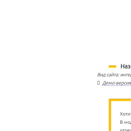
Наз
Вид сайта: инт
Демо-версия 
Хоти
В мо
отре